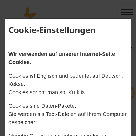
Cookie-Einstellungen
Start-Seite Alltags-Sprache
Start-Seite Leichte Sprache
Wir verwenden auf unserer Internet-Seite
Cookies.
Cookies ist Englisch und bedeutet auf Deutsch:
Gebärden-Sprache
Suchen
Kekse.
Cookies spricht man so: Ku-kiis.
Cookies sind Daten-Pakete.
Kontrast ändern
Sie werden als Text-Dateien auf Ihrem Computer
gespeichert.
Manche Cookies sind sehr wichtig für die