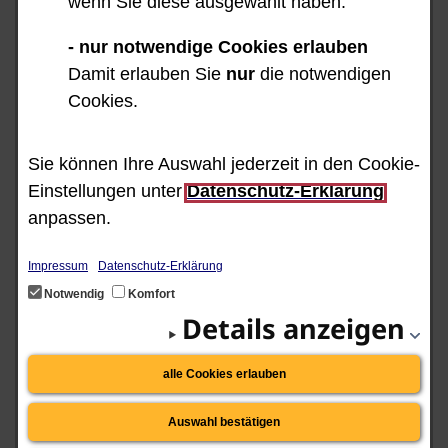
wenn Sie diese ausgewählt haben.
- nur notwendige Cookies erlauben
Damit erlauben Sie
nur
die notwendigen
Cookies.
1. Welche Informationen
finden Sie wo?
Sie können Ihre Auswahl jederzeit in den Cookie-
Einstellungen unter
Datenschutz-Erklärung
anpassen.
Impressum
Datenschutz-Erklärung
Notwendig
Komfort
Details anzeigen
alle Cookies erlauben
Der Menü-Punkt Start-Seite
Auswahl bestätigen