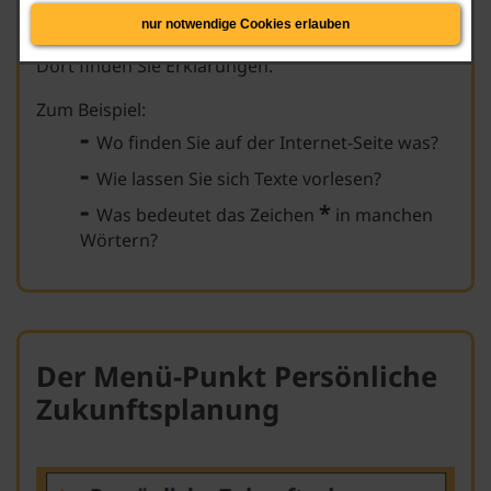
nur notwendige Cookies erlauben
Dort finden Sie Erklärungen.
Zum Beispiel:
-
Wo finden Sie auf der Internet-Seite was?
-
Wie lassen Sie sich Texte vorlesen?
-
*
Was bedeutet das Zeichen
in manchen
Wörtern?
Der Menü-Punkt Persönliche
Zukunftsplanung