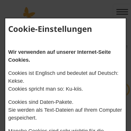
Cookie-Einstellungen
Start-Seite Alltags-Sprache
Start-Seite Leichte Sprache
Wir verwenden auf unserer Internet-Seite
Cookies.
Cookies ist Englisch und bedeutet auf Deutsch:
Gebärden-Sprache
Suchen
Kekse.
Cookies spricht man so: Ku-kiis.
Cookies sind Daten-Pakete.
Kontrast ändern
Sie werden als Text-Dateien auf Ihrem Computer
gespeichert.
Manche Cookies sind sehr wichtig für die