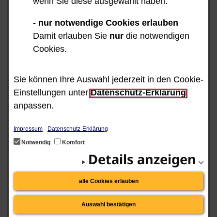
wenn Sie diese ausgewählt haben.
- nur notwendige Cookies erlauben
Damit erlauben Sie
nur
die notwendigen
Cookies.
Sie können Ihre Auswahl jederzeit in den Cookie-
Einstellungen unter
Datenschutz-Erklärung
anpassen.
Impressum
Datenschutz-Erklärung
Notwendig
Komfort
Bild-Beschreibung:
Details anzeigen
Farbige Zeichnung der planenden
alle Cookies erlauben
Person.
Sie trägt einen orange-farbigen
Auswahl bestätigen