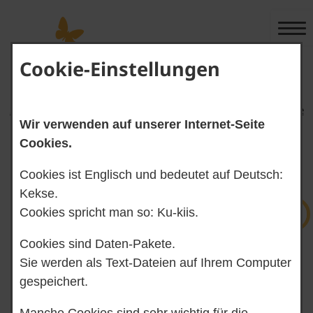
Cookie-Einstellungen
Start-Seite Alltags-Sprache
Start-Seite Leichte Sprache
Wir verwenden auf unserer Internet-Seite
Cookies.
Cookies ist Englisch und bedeutet auf Deutsch:
Gebärden-Sprache
Suchen
Kekse.
Cookies spricht man so: Ku-kiis.
Cookies sind Daten-Pakete.
Kontrast ändern
Sie werden als Text-Dateien auf Ihrem Computer
gespeichert.
Manche Cookies sind sehr wichtig für die