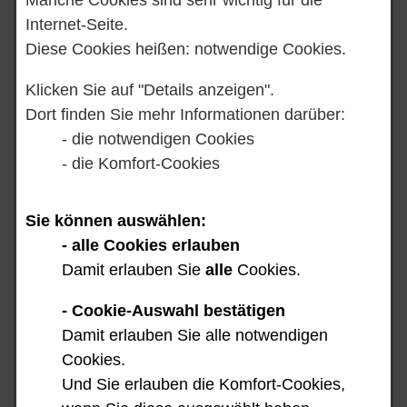
Internet-Seite.
Diese Cookies heißen: notwendige Cookies.
Klicken Sie auf "Details anzeigen".
Start
Regional-Gruppe Bremen und
Dort finden Sie mehr Informationen darüber:
Umgebung
- die notwendigen Cookies
- die Komfort-Cookies
Vorlesen
Sie können auswählen:
Regional-Gruppe Bremen
- alle Cookies erlauben
und Umgebung
Damit erlauben Sie
alle
Cookies.
- Cookie-Auswahl bestätigen
28.​08.​2026
Fr,
Damit erlauben Sie alle notwendigen
Cookies.
Und Sie erlauben die Komfort-Cookies,